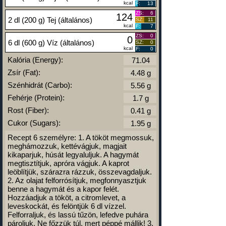
kcal
F:
13
ZS:
6
124
2 dl (200 g) Tej (általános)
SZ:
11
kcal
F:
7
ZS:
0
0
6 dl (600 g) Víz (általános)
SZ:
0
kcal
F:
0
Kalória (Energy):
Zsír (Fat):
Szénhidrát (Carbo):
Fehérje (Protein):
Rost (Fiber):
Cukor (Sugars):
Recept 6 személyre: 1. A tököt megmossuk,
meghámozzuk, kettévágjuk, magjait
kikaparjuk, húsát legyaluljuk. A hagymát
megtisztítjuk, apróra vágjuk. A kaprot
leöblítjük, szárazra rázzuk, összevagdaljuk.
2. Az olajat felforrósítjuk, megfonnyasztjuk
benne a hagymát és a kapor felét.
Hozzáadjuk a tököt, a citromlevet, a
leveskockát, és felöntjük 6 dl vízzel.
Felforraljuk, és lassú tűzön, lefedve puhára
pároljuk. Ne főzzük túl, mert péppé mállik! 3.