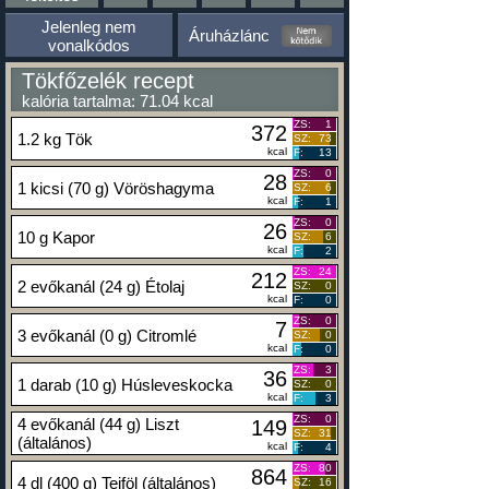
Jelenleg nem
Áruházlánc
vonalkódos
Tökfőzelék recept
kalória tartalma: 71.04 kcal
ZS:
1
372
1.2 kg Tök
SZ:
73
kcal
F:
13
ZS:
0
28
1 kicsi (70 g) Vöröshagyma
SZ:
6
kcal
F:
1
ZS:
0
26
10 g Kapor
SZ:
6
kcal
F:
2
ZS:
24
212
2 evőkanál (24 g) Étolaj
SZ:
0
kcal
F:
0
ZS:
0
7
3 evőkanál (0 g) Citromlé
SZ:
0
kcal
F:
0
ZS:
3
36
1 darab (10 g) Húsleveskocka
SZ:
0
kcal
F:
3
ZS:
0
4 evőkanál (44 g) Liszt
149
SZ:
31
(általános)
kcal
F:
4
ZS:
80
864
4 dl (400 g) Tejföl (általános)
SZ:
16