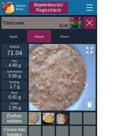
Bejelentkezés/
Kalória
MA
Bázis
Regisztráció
ZS:
0
Tökfőzelék
SZ:
0
kcal
F:
0
Napló
Fórum
Adatok
Kalória
71.04
Zsír
4.48 g
Szénhidrát
5.56 g
Fehérje
1.7 g
Rost
0.41 g
Ikonnak
Cukor
beállít
1.95 g
Ételfotó
feltöltés
Címke fotó
feltöltés