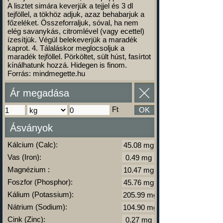
A lisztet simára keverjük a tejjel és 3 dl
tejföllel, a tökhöz adjuk, azaz behabarjuk a
főzeléket. Összeforraljuk, sóval, ha nem
elég savanykás, citromlével (vagy ecettel)
ízesítjük. Végül belekeverjük a maradék
kaprot. 4. Tálaláskor meglocsoljuk a
maradék tejföllel. Pörköltet, sült húst, fasírtot
kínálhatunk hozzá. Hidegen is finom.
Forrás: mindmegette.hu
Ár megadása
Ft
OK
Ásványok
Kálcium (Calc):
Vas (Iron):
Magnézium :
Foszfor (Phosphor):
Kálium (Potassium):
Nátrium (Sodium):
Cink (Zinc):