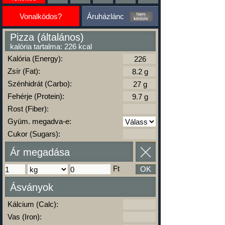
Vonalkódos?
Áruházlánc
Pizza (általános)
kalória tartalma: 226 kcal
Kalória (Energy):
Zsír (Fat):
Szénhidrát (Carbo):
Fehérje (Protein):
Rost (Fiber):
Gyüm. megadva-e:
Cukor (Sugars):
Ár megadása
Ft
OK
Ásványok
Kálcium (Calc):
Vas (Iron):