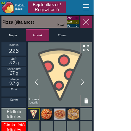
Bejelentkezés/
Kalória
MA
Bázis
Regisztráció
ZS:
0
Pizza (általános)
SZ:
0
kcal
F:
0
Napló
Fórum
Adatok
Kalória
226
Zsír
8.2 g
Szénhidrát
27 g
Fehérje
9.7 g
Rost
Ikonnak
Cukor
beállít
Ételfotó
feltöltés
Címke fotó
feltöltés