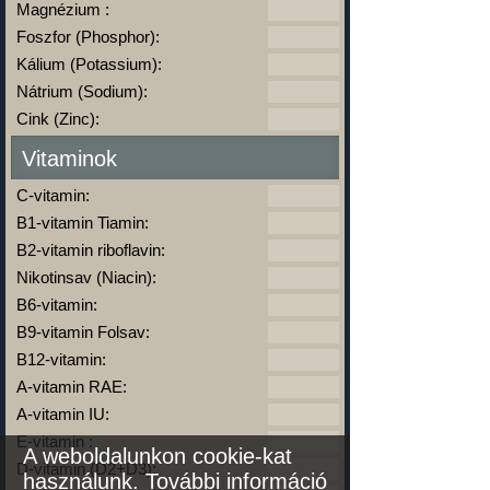
Magnézium :
Foszfor (Phosphor):
Kálium (Potassium):
Nátrium (Sodium):
Cink (Zinc):
Vitaminok
C-vitamin:
B1-vitamin Tiamin:
B2-vitamin riboflavin:
Nikotinsav (Niacin):
B6-vitamin:
B9-vitamin Folsav:
B12-vitamin:
A-vitamin RAE:
A-vitamin IU:
E-vitamin :
A weboldalunkon cookie-kat
D-vitamin (D2+D3):
használunk.
További információ