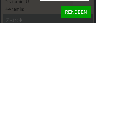
D-vitamin IU:
K-vitamin:
RENDBEN
Zsírok
Telített zsírsav:
Egysz. telítetlen:
Többsz. telitetlen:
Transzzsír:
Koleszterin:
Koffein (Caffeine):
Glikémiás index:
Tápanyageloszlás
fehérje
18%
60%
szénhidrát
22%
zsír