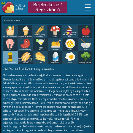
Bejelentkezés/
Kalória
Bázis
Regisztráció
Kalóriatáblázat
Gyorsfagyasztott,
Gabona, mag,
dobozos, konzerv
Összes kategória
Fagylalt, jégkrém
örlemény
Gomba
étel
Gyümölcs
Hús,
Hal
húskészítmény
Ital
Készétel
Köret
Leves
Pékáru, édesség,
sütemény, rágcsa,
Olaj, zsíradék
tészta
Sajt
Tejtermék
Tojás
Zöldség, fűszer
KALÓRIATÁBLÁZAT:
Olaj, zsíradék
Elsősorban energiaforrásként szolgálnak a szervezet számára, de egyéb
élettani hatásaik is említésre méltóak, mint pl. segítik a zsírban oldódó vitaminok
felszívódását, esszenciális zsírsavakat is tartalmaznak, az ételek ízét és színét
adó anyagok zsírban oldódóak, részt vesznek a szervezet hőszabályozásában
és mechanikai védelmet biztosítanak, szükségesek a sejthártya felépítéséhez,
egyes hormonok működéséhez, valamint a D-vitamin képződéséhez. A tiszta
zsírok, olajak zsírtartalma 100% és míg az állati eredetű zsírokban, - aminek
többsége szilárd halmazállapotú - a telített zsírsavak aránya magasabb, addig a
növényi eredetű zsírokban, - aminek többsége folyékony halmazállapotú - a
telítetlen zsírsavak fordulnak elő túlnyomórészt (mint pl.az omega-3, vagy
omega-6). A tiszta vaj tejszínből köpüléssel készül és legalább 80-82%-ban
tejzsírból áll. A vajkészítmények (vajkrémek), margarinok 25-70%-os
tejzsíraránnyal rendelkeznek, nagyobb a víztartalmuk és egyéb
ízesítőanyagokat, különböző vitaminokat, nyomelemeket is tartalmaz(hat)nak.A
zsírfogyasztásunk megítélését nehezíti, hogy számos élelmiszerről nem is