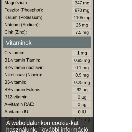
Magnézium :
Foszfor (Phosphor):
Kálium (Potassium):
Nátrium (Sodium):
Cink (Zinc):
Vitaminok
C-vitamin:
B1-vitamin Tiamin:
B2-vitamin riboflavin:
Nikotinsav (Niacin):
B6-vitamin:
B9-vitamin Folsav:
B12-vitamin:
A-vitamin RAE:
A-vitamin IU:
E-vitamin :
A weboldalunkon cookie-kat
D-vitamin (D2+D3):
használunk.
További információ