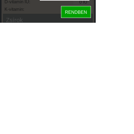
D-vitamin IU:
K-vitamin:
RENDBEN
Zsírok
Telített zsírsav:
Egysz. telítetlen:
Többsz. telitetlen:
Transzzsír:
Koleszterin:
Koffein (Caffeine):
Glikémiás index:
Tápanyageloszlás
46%
fehérje
szénhidrát
29%
25%
zsír