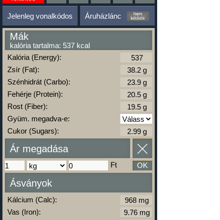
Jelenleg vonalkódos
Áruházlánc
Mák
kalória tartalma: 537 kcal
Kalória (Energy):
Zsír (Fat):
Szénhidrát (Carbo):
Fehérje (Protein):
Rost (Fiber):
Gyüm. megadva-e:
Cukor (Sugars):
Ár megadása
Ft
OK
Ásványok
Kálcium (Calc):
Vas (Iron):