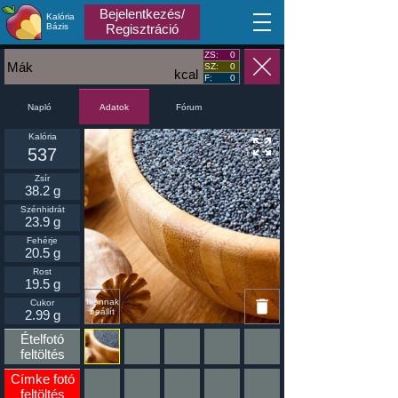
Bejelentkezés/
Kalória
MA
Bázis
Regisztráció
ZS:
0
Mák
SZ:
0
kcal
F:
0
Napló
Fórum
Adatok
Kalória
537
Zsír
38.2 g
Szénhidrát
23.9 g
Fehérje
20.5 g
Rost
19.5 g
Ikonnak
Cukor
beállít
2.99 g
Ételfotó
feltöltés
Címke fotó
feltöltés