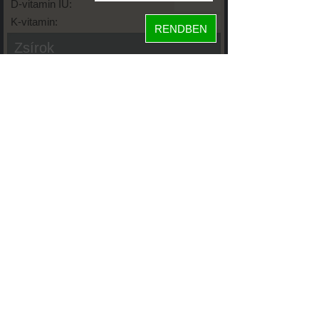
D-vitamin IU:
K-vitamin:
RENDBEN
Zsírok
Telített zsírsav:
Egysz. telítetlen:
Többsz. telitetlen:
Transzzsír:
Koleszterin:
Koffein (Caffeine):
Glikémiás index:
Tápanyageloszlás
27%
fehérje
7%
szénhidrát
67%
zsír