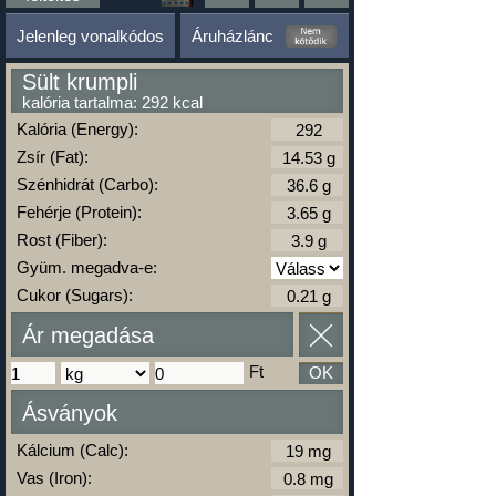
Jelenleg vonalkódos
Áruházlánc
Sült krumpli
kalória tartalma: 292 kcal
Kalória (Energy):
Zsír (Fat):
Szénhidrát (Carbo):
Fehérje (Protein):
Rost (Fiber):
Gyüm. megadva-e:
Cukor (Sugars):
Ár megadása
Ft
OK
Ásványok
Kálcium (Calc):
Vas (Iron):