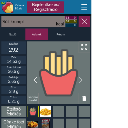
Bejelentkezés/
Kalória
MA
Bázis
Regisztráció
ZS:
0
Sült krumpli
SZ:
0
kcal
F:
0
Napló
Fórum
Adatok
Kalória
292
Zsír
14.53 g
Szénhidrát
36.6 g
Fehérje
3.65 g
Rost
3.9 g
Ikonnak
Cukor
beállít
0.21 g
Ételfotó
feltöltés
Címke fotó
feltöltés