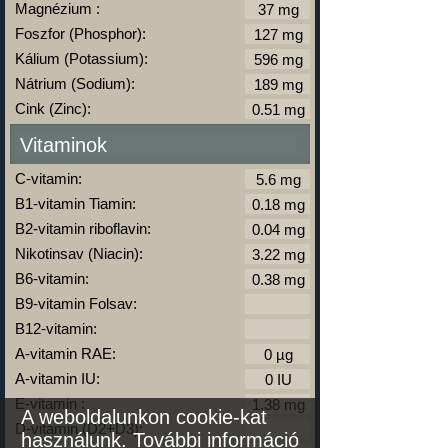
Magnézium :
Foszfor (Phosphor):
Kálium (Potassium):
Nátrium (Sodium):
Cink (Zinc):
Vitaminok
C-vitamin:
B1-vitamin Tiamin:
B2-vitamin riboflavin:
Nikotinsav (Niacin):
B6-vitamin:
B9-vitamin Folsav:
B12-vitamin:
A-vitamin RAE:
A-vitamin IU:
E-vitamin :
A weboldalunkon cookie-kat
D-vitamin (D2+D3):
használunk.
További információ