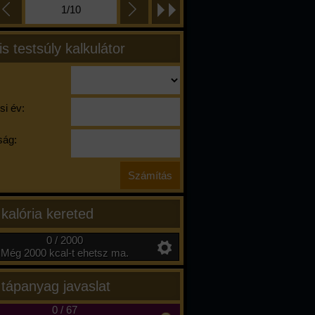
1/10
is testsúly kalkulátor
si év:
ág:
 kalória kereted
0 / 2000
Még 2000 kcal-t ehetsz ma.
 tápanyag javaslat
0
/
67