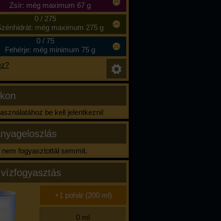
Zsír: még maximum 67 g
0
/
275
zénhidrát: még maximum 275 g
0
/
75
Fehérje: még minimum 75 g
ez?
ikon
sználatához be kell jelentkezni!
nyageloszlás
nem fogyasztottál semmit.
 vízfogyasztás