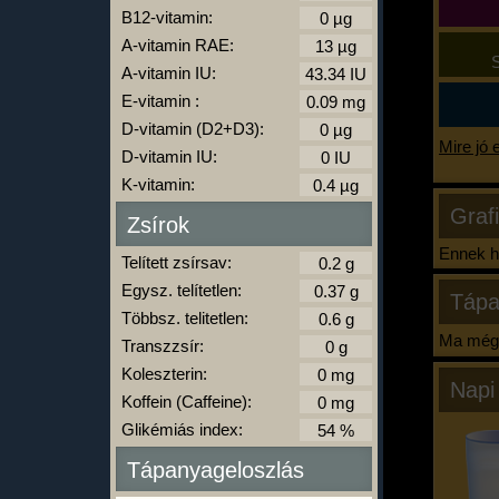
B12-vitamin:
A-vitamin RAE:
S
A-vitamin IU:
E-vitamin :
D-vitamin (D2+D3):
Mire jó 
D-vitamin IU:
K-vitamin:
Graf
Zsírok
Ennek ha
Telített zsírsav:
Egysz. telítetlen:
Tápa
Többsz. telitetlen:
Ma még 
Transzzsír:
Koleszterin:
Napi
Koffein (Caffeine):
Glikémiás index:
Tápanyageloszlás