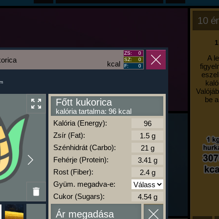
10 ér
1
ZS:
0
A l
korica
SZ:
0
kcal
figyel
F:
0
eszel
kaló
um
Valójáb
be a
Főtt kukorica
kalória tartalma: 96 kcal
Kalória (Energy):
Zsír (Fat):
Szénhidrát (Carbo):
Fehérje (Protein):
Rost (Fiber):
Gyüm. megadva-e:
Cukor (Sugars):
Ár megadása