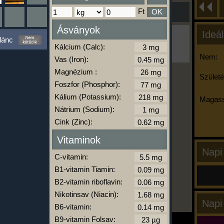
Ft
OK
Ásványok
Ideál
Ha ma már nem eszel/sportolsz többet,
lánc
kattints a kiértékelésre!
Kálcium (Calc):
A Kalória Szimulátor Prémium funkció.
Nem:
Vas (Iron):
Magnézium :
Születé
Foszfor (Phosphor):
-
Kálium (Potassium):
Magass
Nátrium (Sodium):
Cink (Zinc):
kalóriabázis.hu
Vitaminok
Napi
C-vitamin:
B1-vitamin Tiamin:
B2-vitamin riboflavin:
Nikotinsav (Niacin):
Napi
B6-vitamin:
B9-vitamin Folsav: