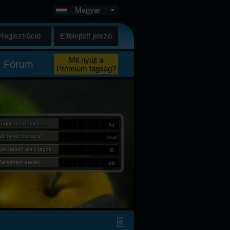
Magyar
Regisztráció
Elfelejtett jelszó
Mit nyújt a
Fórum
Prémium tagság?
Tagok összfogyása:
kg
Ma bevitt összkcal:
kcal
Mai napon aktív tagok:
fő
Kereshető ételek:
db