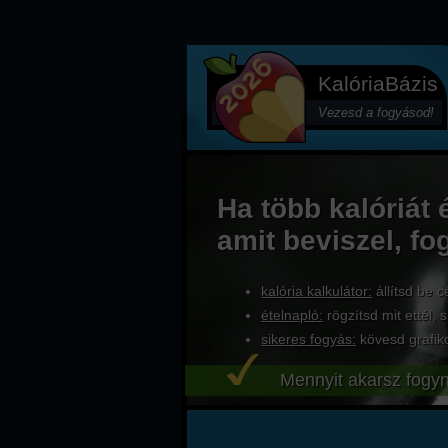
KalóriaBázis
Vezesd a fogyásod!
Ha több kalóriát 
amit beviszel, fo
kalória kalkulátor:
állítsd be c
ételnapló:
rögzítsd mit ettél, s
sikeres fogyás:
kövesd grafik
Mennyit akarsz fogyn