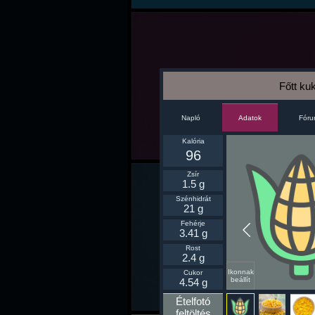
Főtt ku
Napló
Fór
Adatok
Kalória
96
Zsír
1.5 g
Szénhidrát
21 g
Fehérje
3.41 g
Rost
2.4 g
Ikonnak
Cukor
beállít
4.54 g
Ételfotó
feltöltés