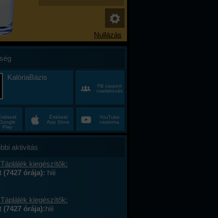
ség
KalóriaBázis
FB csoport
csatlakozás
Értékeld
Értékeld
YouTube
Google
App Store
csatorna
Play
bbi aktivitás
Táplálék kiegészítők:
t (7427 órája):
hiii
Táplálék kiegészítők:
 (7427 órája):
hiii