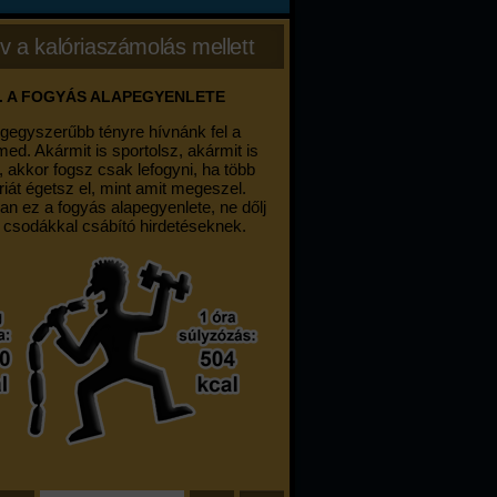
v a kalóriaszámolás mellett
. A FOGYÁS ALAPEGYENLETE
egegyszerűbb tényre hívnánk fel a
med. Akármit is sportolsz, akármit is
, akkor fogsz csak lefogyni, ha több
riát égetsz el, mint amit megeszel.
an ez a fogyás alapegyenlete, ne dőlj
 csodákkal csábító hirdetéseknek.