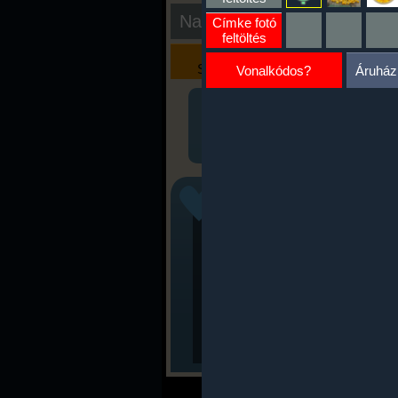
Nap kiértékelése
Címke fotó
feltöltés
Kalória
Szöveges
Szimulátor
Értékelés
Vonalkódos?
Áruház