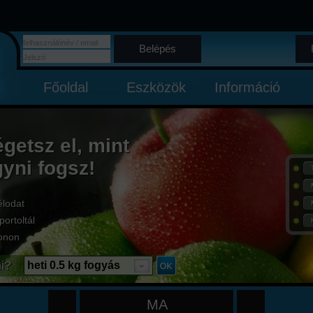
Belépés
Főoldal
Eszközök
Információ
égetsz el, mint
gyni fogsz!
élodat
portoltál
onon
i?
heti 0.5 kg fogyás
MA