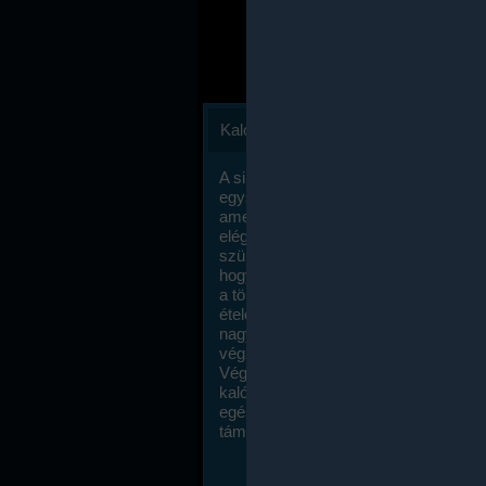
Kalóriaszámlálás
A sikeres fogyás titka valójában igen
egyszerű: égess több energiát, mint
amennyit beviszel. Természetesen e
elég nagy fegyelemre és akaraterőre
szükség, de meglepődve fogod tapasz
hogy a kalóriaszámolás mennyire ru
a többi diétához képest. Itt nincsenek ti
ételek és a megengedett kalóriabevite
nagymértékben növelheted ha testmo
végzel.
Végül, de nem utolsó sorban, a
kalóriaszámolás módszerét a legtöbb
egészségügyi szakorvos ajánlja és
támogatja.
To