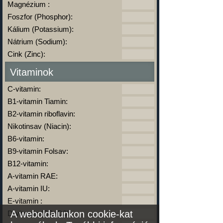
Magnézium :
Foszfor (Phosphor):
Kálium (Potassium):
Nátrium (Sodium):
Cink (Zinc):
Vitaminok
C-vitamin:
B1-vitamin Tiamin:
B2-vitamin riboflavin:
Nikotinsav (Niacin):
B6-vitamin:
B9-vitamin Folsav:
B12-vitamin:
A-vitamin RAE:
A-vitamin IU:
E-vitamin :
A weboldalunkon cookie-kat
D-vitamin (D2+D3):