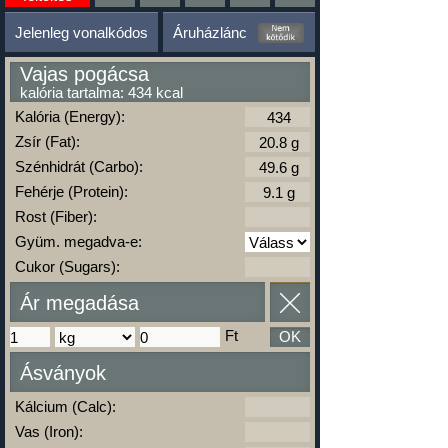
Jelenleg vonalkódos
Áruházlánc
Vajas pogácsa
kalória tartalma: 434 kcal
Kalória (Energy):
Zsír (Fat):
Szénhidrát (Carbo):
Fehérje (Protein):
Rost (Fiber):
Gyüm. megadva-e:
Cukor (Sugars):
Ár megadása
Ft
OK
Ásványok
Kálcium (Calc):
Vas (Iron):