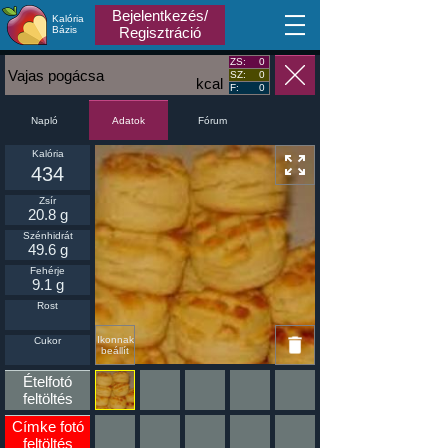
Bejelentkezés/
Kalória
MA
Bázis
Regisztráció
ZS:
0
Vajas pogácsa
SZ:
0
kcal
F:
0
Napló
Fórum
Adatok
Kalória
434
Zsír
20.8 g
Szénhidrát
49.6 g
Fehérje
9.1 g
Rost
Ikonnak
Cukor
beállít
Ételfotó
feltöltés
Címke fotó
feltöltés