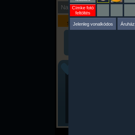
Nap kiértékelése
Címke fotó
feltöltés
Kalória
Szöveges
Szimulátor
Értékelés
Jelenleg vonalkódos
Áruház