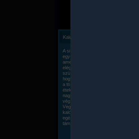
Kalóriaszámlálás
A sikeres fogyás titka valójában igen
egyszerű: égess több energiát, mint
amennyit beviszel. Természetesen e
elég nagy fegyelemre és akaraterőre
szükség, de meglepődve fogod tapasz
hogy a kalóriaszámolás mennyire ru
a többi diétához képest. Itt nincsenek ti
ételek és a megengedett kalóriabevite
nagymértékben növelheted ha testmo
végzel.
Végül, de nem utolsó sorban, a
kalóriaszámolás módszerét a legtöbb
egészségügyi szakorvos ajánlja és
támogatja.
To