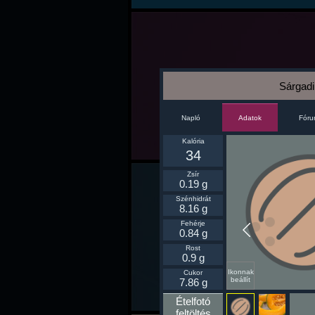
Sárgadi
Napló
Fór
Adatok
Kalória
34
Zsír
0.19 g
Szénhidrát
8.16 g
Fehérje
0.84 g
Rost
0.9 g
Ikonnak
Cukor
beállít
7.86 g
Ételfotó
feltöltés