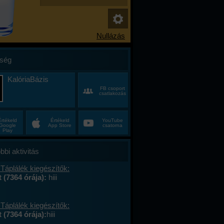
ség
KalóriaBázis
FB csoport
csatlakozás
Értékeld
Értékeld
YouTube
Google
App Store
csatorna
Play
bbi aktivitás
Táplálék kiegészítők:
t (7364 órája):
hiii
Táplálék kiegészítők:
 (7364 órája):
hiii