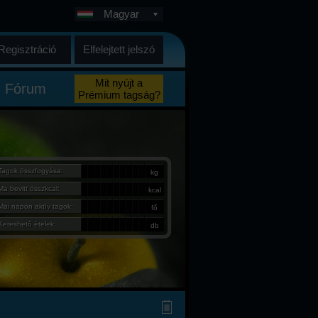
Magyar
Regisztráció
Elfelejtett jelszó
Mit nyújt a
Fórum
Prémium tagság?
Tagok összfogyása:
kg
Ma bevitt összkcal:
kcal
Mai napon aktív tagok:
fő
Kereshető ételek:
db