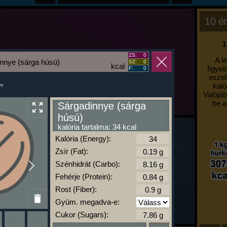
10 ér
1
ZS:
0
A l
nnye (sárga húsú)
SZ:
0
kcal
figyel
F:
0
eszel
kaló
um
Valójáb
be a
Sárgadinnye (sárga
húsú)
kalória tartalma: 34 kcal
Kalória (Energy):
Zsír (Fat):
Szénhidrát (Carbo):
Fehérje (Protein):
Rost (Fiber):
Gyüm. megadva-e:
Cukor (Sugars):