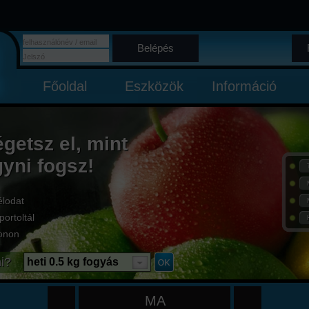
Belépés
Főoldal
Eszközök
Információ
égetsz el, mint
gyni fogsz!
élodat
portoltál
onon
i?
heti 0.5 kg fogyás
MA