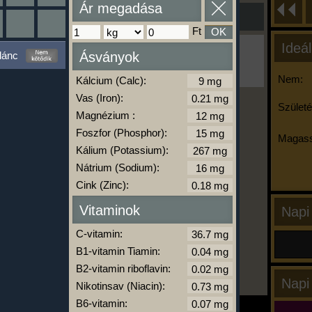
Ár megadása
Ft
OK
Ideál
Ha ma már nem eszel/sportolsz többet,
lánc
Ásványok
kattints a kiértékelésre!
A Kalória Szimulátor Prémium funkció.
Nem:
Kálcium (Calc):
Vas (Iron):
Születé
Magnézium :
-
Foszfor (Phosphor):
Magass
Kálium (Potassium):
Nátrium (Sodium):
kalóriabázis.hu
Cink (Zinc):
Vitaminok
Napi
C-vitamin:
B1-vitamin Tiamin:
B2-vitamin riboflavin:
Napi
Nikotinsav (Niacin):
B6-vitamin: