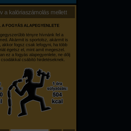
v a kalóriaszámolás mellett
. A FOGYÁS ALAPEGYENLETE
egegyszerűbb tényre hívnánk fel a
med. Akármit is sportolsz, akármit is
, akkor fogsz csak lefogyni, ha több
riát égetsz el, mint amit megeszel.
an ez a fogyás alapegyenlete, ne dőlj
 csodákkal csábító hirdetéseknek.