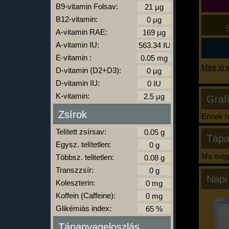
B9-vitamin Folsav:
B12-vitamin:
S
A-vitamin RAE:
A-vitamin IU:
E-vitamin :
Mire jó 
D-vitamin (D2+D3):
D-vitamin IU:
K-vitamin:
Graf
Zsírok
Ennek ha
Telített zsírsav:
Tápa
Egysz. telítetlen:
Ma még 
Többsz. telitetlen:
Transzzsír:
Napi
Koleszterin:
Koffein (Caffeine):
Glikémiás index:
Tápanyageloszlás