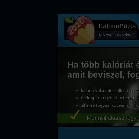
KalóriaBázis
Vezesd a fogyásod!
Ha több kalóriát 
amit beviszel, fo
kalória kalkulátor:
állítsd be c
ételnapló:
rögzítsd mit ettél, s
sikeres fogyás:
kövesd grafik
Mennyit akarsz fogyn