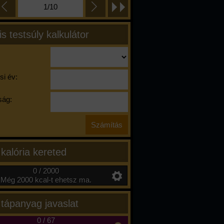
1/10
is testsúly kalkulátor
si év:
ág:
 kalória kereted
0 / 2000
Még 2000 kcal-t ehetsz ma.
 tápanyag javaslat
0
/
67