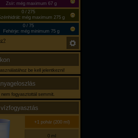
Zsír: még maximum 67 g
0
/
275
zénhidrát: még maximum 275 g
0
/
75
Fehérje: még minimum 75 g
ez?
ikon
sználatához be kell jelentkezni!
nyageloszlás
nem fogyasztottál semmit.
 vízfogyasztás