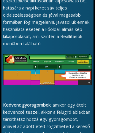
Eszközök/Beállításokban kapcsolható be,
hatására a napi keret sáv teljes
oldalszélességben és jóval magasabb
formában fog megjelenni. Javasoljuk ennek
használata esetén a Főoldali almás kép
kikapcsolását, ami szintén a Beállítások
menüben található.
Kedvenc gyorsgombok:
amikor egy ételt
kedvenccé teszel, akkor a felugró ablakban
társíthatsz hozzá egy gyorsgombot,
amivel az adott ételt rögzítheted a kereső