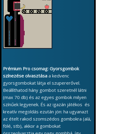
Prémium Pro csomag: Gyorsgombok
színezése olvasztása
a kedvenc
gyorsgombokat látja el szupererővel.
Beállíthatod hány gombot szeretnél látni
(max 70 db) és az egyes gombok milyen
színűek legyenek. És az igazán játékos és
kreatív megoldás ezután jön: ha ugyanazt
az ételt rakod szomszédos gombokra (alá,
fölé, stb), akkor a gombokat
összeolvasztja egy nagy gombbá, így