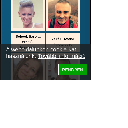
Sebeők Sarolta
Zakár Tivadar
életmód
fitnesz edző
tanácsadó
A weboldalunkon cookie-kat
használunk.
További információ
RENDBEN
Mezei
Mándi Zoltán
Zsuzsanna
személyi edző
dietetikus