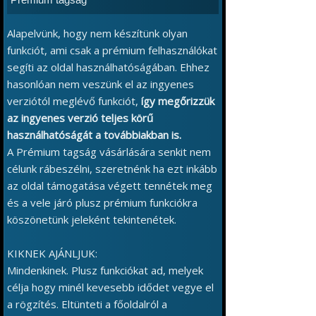
Alapelvünk, hogy nem készítünk olyan
funkciót, ami csak a prémium felhasználókat
segíti az oldal használhatóságában. Ehhez
hasonlóan nem veszünk el az ingyenes
verziótól meglévő funkciót,
így megőrizzük
az ingyenes verzió teljes körű
használhatóságát a továbbiakban is.
A Prémium tagság vásárlására senkit nem
célunk rábeszélni, szeretnénk ha ezt inkább
az oldal támogatása végett tennétek meg
és a vele járó plusz prémium funkciókra
köszönetünk jeleként tekintenétek.
KIKNEK AJÁNLJUK:
Mindenkinek. Plusz funkciókat ad, melyek
célja hogy minél kevesebb idődet vegye el
a rögzítés. Eltünteti a főoldalról a