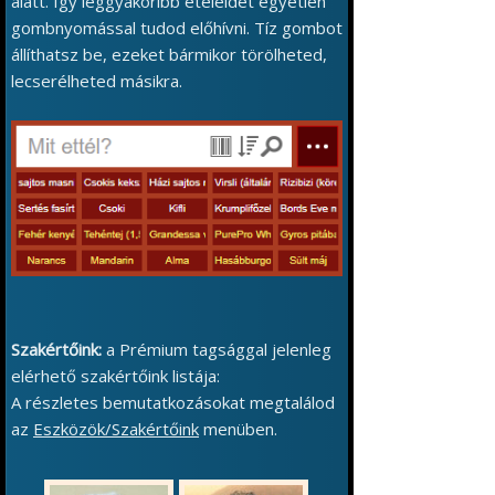
alatt. Így leggyakoribb ételeidet egyetlen
gombnyomással tudod előhívni. Tíz gombot
állíthatsz be, ezeket bármikor törölheted,
lecserélheted másikra.
Szakértőink:
a Prémium tagsággal jelenleg
elérhető szakértőink listája:
A részletes bemutatkozásokat megtalálod
az
Eszközök/Szakértőink
menüben.