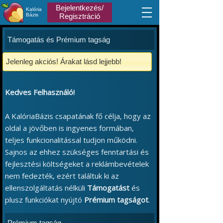
Bejelentkezés/
Kalória
Bázis
Regisztráció
Támogatás és Prémium tagság
Jelenleg akciós! Árakat lásd lejjebb!
Kedves Felhasználó!
A KalóriaBázis csapatának fő célja, hogy az
oldal a jövőben is ingyenes formában,
teljes funkcionalitással tudjon működni.
Sajnos az ehhez szükséges fenntartási és
fejlesztési költségeket a reklámbevételek
nem fedezték, ezért találtuk ki az
ellenszolgáltatás nélküli
Támogatást
és
plusz funkciókat nyújtó
Prémium tagságot
.
Prémium tagság