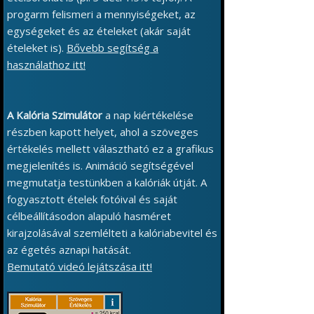
progarm felismeri a mennyiségeket, az
egységeket és az ételeket (akár saját
ételeket is).
Bővebb segítség a
használathoz itt!
A Kalória Szimulátor
a nap kiértékelése
részben kapott helyet, ahol a szöveges
értékelés mellett választható ez a grafikus
megjelenítés is. Animáció segítségével
megmutatja testünkben a kalóriák útját. A
fogyasztott ételek fotóival és saját
célbeállításodon alapuló hasméret
kirajzolásával szemlélteti a kalóriabevitel és
az égetés aznapi hatását.
Bemutató videó lejátszása itt!