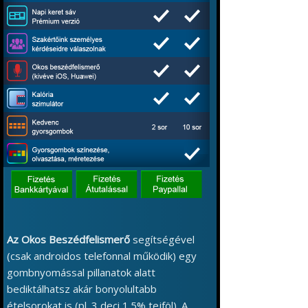
Az Okos Beszédfelismerő
segítségével
(csak androidos telefonnal működik) egy
gombnyomással pillanatok alatt
bediktálhatsz akár bonyolultabb
ételsorokat is (pl. 3 deci 1.5% tejföl). A