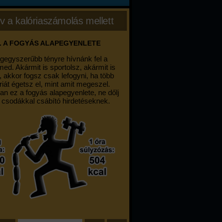
v a kalóriaszámolás mellett
. A FOGYÁS ALAPEGYENLETE
egegyszerűbb tényre hívnánk fel a
med. Akármit is sportolsz, akármit is
, akkor fogsz csak lefogyni, ha több
riát égetsz el, mint amit megeszel.
an ez a fogyás alapegyenlete, ne dőlj
 csodákkal csábító hirdetéseknek.