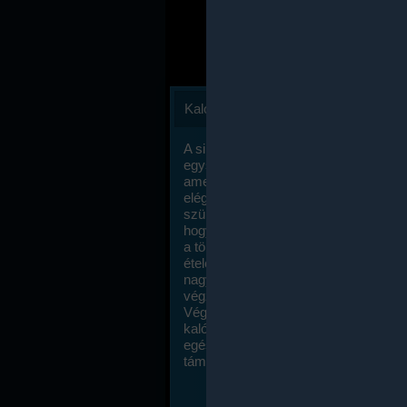
Kalóriaszámlálás
A sikeres fogyás titka valójában igen
egyszerű: égess több energiát, mint
amennyit beviszel. Természetesen e
elég nagy fegyelemre és akaraterőre
szükség, de meglepődve fogod tapasz
hogy a kalóriaszámolás mennyire ru
a többi diétához képest. Itt nincsenek ti
ételek és a megengedett kalóriabevite
nagymértékben növelheted ha testmo
végzel.
Végül, de nem utolsó sorban, a
kalóriaszámolás módszerét a legtöbb
egészségügyi szakorvos ajánlja és
támogatja.
To