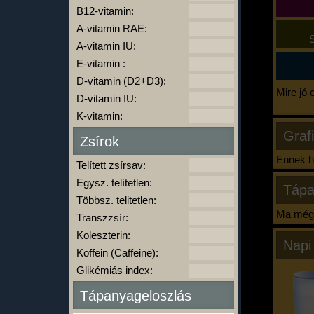
B12-vitamin:
A-vitamin RAE:
S
A-vitamin IU:
E-vitamin :
D-vitamin (D2+D3):
Mire jó 
D-vitamin IU:
K-vitamin:
Graf
Zsírok
Ennek ha
Telített zsírsav:
Egysz. telítetlen:
Tápa
Többsz. telitetlen:
Ma még 
Transzzsír:
Koleszterin:
Napi
Koffein (Caffeine):
Glikémiás index:
Tápanyageloszlás