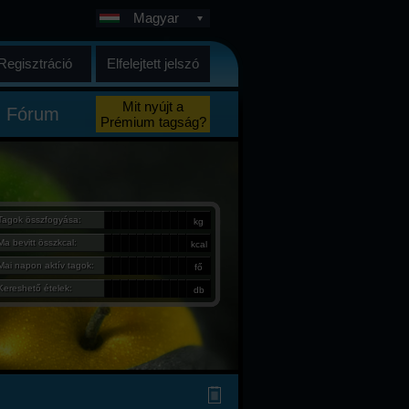
Magyar
Regisztráció
Elfelejtett jelszó
Mit nyújt a
Fórum
Prémium tagság?
Tagok összfogyása:
kg
Ma bevitt összkcal:
kcal
Mai napon aktív tagok:
fő
Kereshető ételek:
db