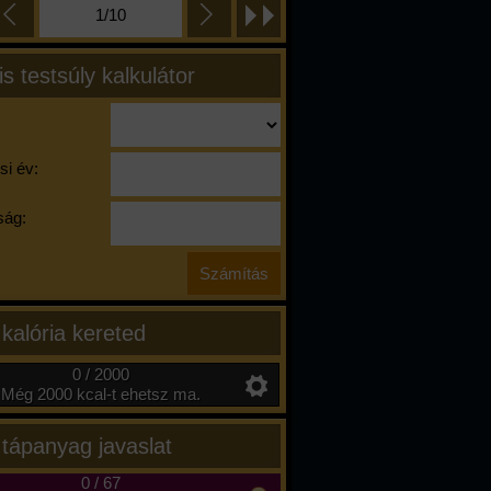
1/10
is testsúly kalkulátor
si év:
ág:
 kalória kereted
0 / 2000
Még 2000 kcal-t ehetsz ma.
 tápanyag javaslat
0
/
67