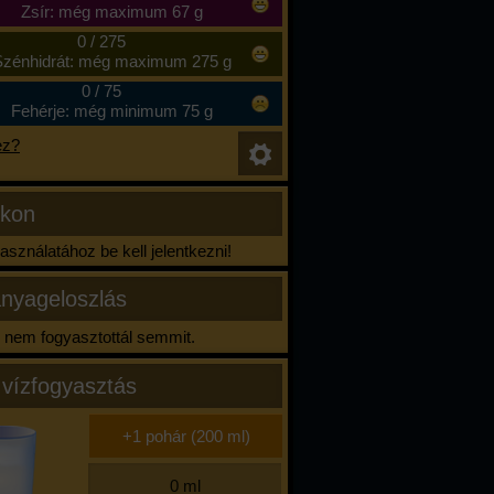
Zsír: még maximum 67 g
0
/
275
zénhidrát: még maximum 275 g
0
/
75
Fehérje: még minimum 75 g
ez?
ikon
sználatához be kell jelentkezni!
nyageloszlás
nem fogyasztottál semmit.
 vízfogyasztás