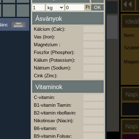
Ft
OK
Ásványok
Ideál
Ha ma már nem eszel/sportolsz többet,
lánc
kattints a kiértékelésre!
Kálcium (Calc):
A Kalória Szimulátor Prémium funkció.
Nem:
Vas (Iron):
Magnézium :
Születé
Foszfor (Phosphor):
-
Kálium (Potassium):
Magass
Nátrium (Sodium):
Cink (Zinc):
kalóriabázis.hu
Vitaminok
Napi
C-vitamin:
B1-vitamin Tiamin:
B2-vitamin riboflavin:
Nikotinsav (Niacin):
Napi
B6-vitamin:
B9-vitamin Folsav: