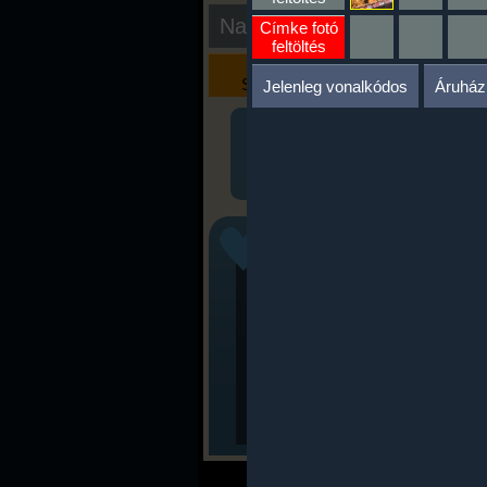
Nap kiértékelése
Címke fotó
feltöltés
Kalória
Szöveges
Szimulátor
Értékelés
Jelenleg vonalkódos
Áruház