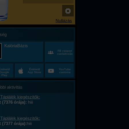
ség
KalóriaBázis
FB csoport
csatlakozás
Értékeld
Értékeld
YouTube
Google
App Store
csatorna
Play
bbi aktivitás
Táplálék kiegészítők:
t (7376 órája):
hiii
Táplálék kiegészítők:
 (7377 órája):
hiii