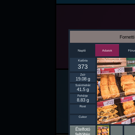
Fornetti
Napló
Fór
Adatok
Kalória
373
Zsír
19.08 g
Szénhidrát
41.5 g
Fehérje
8.83 g
Rost
Ikonnak
Cukor
beállít
Ételfotó
feltöltés