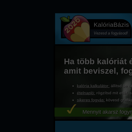
KalóriaBázis
Vezesd a fogyásod!
Ha több kalóriát 
amit beviszel, fo
kalória kalkulátor:
állítsd be c
ételnapló:
rögzítsd mit ettél, s
sikeres fogyás:
kövesd grafik
Mennyit akarsz fogyn