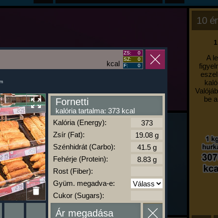
10 ér
1
ZS:
0
A l
SZ:
0
kcal
figyel
F:
0
eszel
kaló
um
Valójáb
be a
Fornetti
kalória tartalma: 373 kcal
Kalória (Energy):
Zsír (Fat):
Szénhidrát (Carbo):
Fehérje (Protein):
Rost (Fiber):
Gyüm. megadva-e:
Cukor (Sugars):
Ár megadása