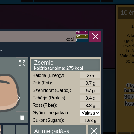
10 ér
1
ZS:
0
A l
SZ:
0
kcal
figyel
F:
0
eszel
kaló
um
Valójáb
be a
Zsemle
kalória tartalma: 275 kcal
Kalória (Energy):
Zsír (Fat):
Szénhidrát (Carbo):
Fehérje (Protein):
Rost (Fiber):
Gyüm. megadva-e:
Cukor (Sugars):
Ár megadása