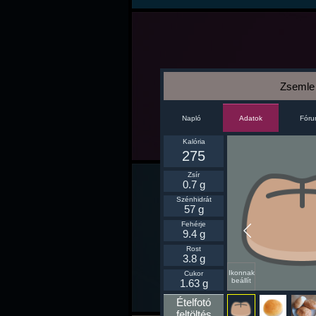
Zsemle
Napló
Fór
Adatok
Kalória
275
Zsír
0.7 g
Szénhidrát
57 g
Fehérje
9.4 g
Rost
3.8 g
Ikonnak
Cukor
beállít
1.63 g
Ételfotó
feltöltés