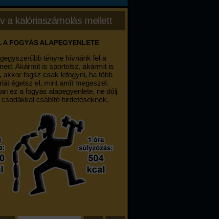
v a kalóriaszámolás mellett
. A FOGYÁS ALAPEGYENLETE
egegyszerűbb tényre hívnánk fel a
med. Akármit is sportolsz, akármit is
, akkor fogsz csak lefogyni, ha több
riát égetsz el, mint amit megeszel.
an ez a fogyás alapegyenlete, ne dőlj
 csodákkal csábító hirdetéseknek.