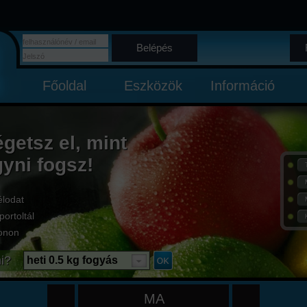
Belépés
Főoldal
Eszközök
Információ
égetsz el, mint
gyni fogsz!
élodat
portoltál
onon
i?
heti 0.5 kg fogyás
MA