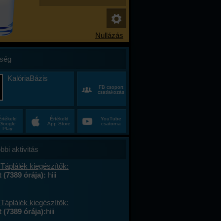
ség
KalóriaBázis
FB csoport
csatlakozás
Értékeld
Értékeld
YouTube
Google
App Store
csatorna
Play
bbi aktivitás
Táplálék kiegészítők:
t (7389 órája):
hiii
Táplálék kiegészítők:
 (7389 órája):
hiii