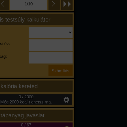
1/10
is testsúly kalkulátor
si év:
ág:
 kalória kereted
0 / 2000
Még 2000 kcal-t ehetsz ma.
 tápanyag javaslat
0
/
67