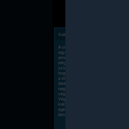
Kalóriaszámlálás
A sikeres fogyás titka valójában igen
egyszerű: égess több energiát, mint
amennyit beviszel. Természetesen e
elég nagy fegyelemre és akaraterőre
szükség, de meglepődve fogod tapasz
hogy a kalóriaszámolás mennyire ru
a többi diétához képest. Itt nincsenek ti
ételek és a megengedett kalóriabevite
nagymértékben növelheted ha testmo
végzel.
Végül, de nem utolsó sorban, a
kalóriaszámolás módszerét a legtöbb
egészségügyi szakorvos ajánlja és
támogatja.
To