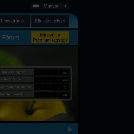
Magyar
Regisztráció
Elfelejtett jelszó
Mit nyújt a
Fórum
Prémium tagság?
Tagok összfogyása:
kg
Ma bevitt összkcal:
kcal
Mai napon aktív tagok:
fő
Kereshető ételek:
db