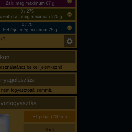
Zsír: még maximum 67 g
0
/
275
zénhidrát: még maximum 275 g
0
/
75
Fehérje: még minimum 75 g
ez?
ikon
sználatához be kell jelentkezni!
nyageloszlás
nem fogyasztottál semmit.
 vízfogyasztás