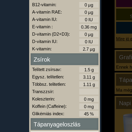
B12-vitamin:
A-vitamin RAE:
S
A-vitamin IU:
E-vitamin :
D-vitamin (D2+D3):
Mire jó 
D-vitamin IU:
K-vitamin:
Graf
Zsírok
Ennek ha
Telített zsírsav:
Egysz. telítetlen:
Tápa
Többsz. telitetlen:
Ma még 
Transzzsír:
Koleszterin:
Napi
Koffein (Caffeine):
Glikémiás index:
Tápanyageloszlás