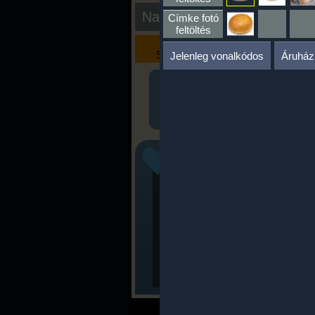
Nap kiértékelése
Címke fotó
feltöltés
Kalória
Szöveges
Szimulátor
Értékelés
Jelenleg vonalkódos
Áruház