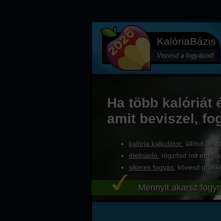
KalóriaBázis
Vezesd a fogyásod!
Ha több kalóriát 
amit beviszel, fo
kalória kalkulátor:
állítsd be c
ételnapló:
rögzítsd mit ettél, s
sikeres fogyás:
kövesd grafik
Mennyit akarsz fogyn