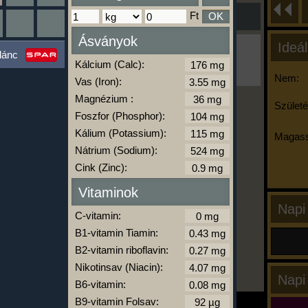
Ft
OK
Ásványok
Ideál
Ha ma már nem eszel/sportolsz többet,
lánc
kattints a kiértékelésre!
Kálcium (Calc):
A Kalória Szimulátor Prémium funkció.
Nem:
Vas (Iron):
Magnézium :
Születé
Foszfor (Phosphor):
-
Kálium (Potassium):
Magass
Nátrium (Sodium):
Cink (Zinc):
kalóriabázis.hu
Vitaminok
Napi
C-vitamin:
B1-vitamin Tiamin:
B2-vitamin riboflavin:
Nikotinsav (Niacin):
Napi
B6-vitamin:
B9-vitamin Folsav: