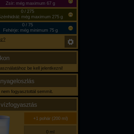
Zsír: még maximum 67 g
0
/
275
zénhidrát: még maximum 275 g
0
/
75
Fehérje: még minimum 75 g
ez?
ikon
sználatához be kell jelentkezni!
nyageloszlás
nem fogyasztottál semmit.
 vízfogyasztás