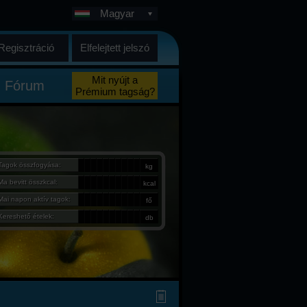
Magyar
Regisztráció
Elfelejtett jelszó
Mit nyújt a
Fórum
Prémium tagság?
Tagok összfogyása:
kg
Ma bevitt összkcal:
kcal
Mai napon aktív tagok:
fő
Kereshető ételek:
db