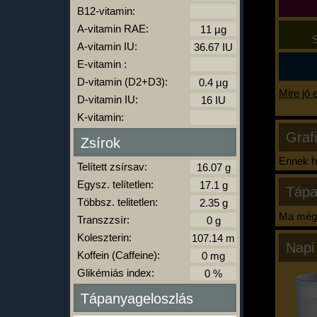
B12-vitamin:
A-vitamin RAE:
S
A-vitamin IU:
E-vitamin :
D-vitamin (D2+D3):
Mire jó 
D-vitamin IU:
K-vitamin:
Graf
Zsírok
Ennek ha
Telített zsírsav:
Egysz. telítetlen:
Tápa
Többsz. telitetlen:
Ma még 
Transzzsír:
Koleszterin:
Napi
Koffein (Caffeine):
Glikémiás index:
Tápanyageloszlás