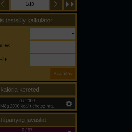
1/10
is testsúly kalkulátor
si év:
ág:
 kalória kereted
0 / 2000
Még 2000 kcal-t ehetsz ma.
 tápanyag javaslat
0
/
67