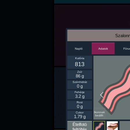
Szalon
Napló
Fór
Adatok
Kalória
813
Zsír
86 g
Szénhidrát
0 g
Fehérje
3.2 g
Rost
0 g
Ikonnak
Cukor
beállít
1.79 g
Ételfotó
feltöltés