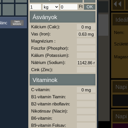
Ft
OK
Ásványok
Ideál
Ha ma már nem eszel/sportolsz többet,
lánc
kattints a kiértékelésre!
Kálcium (Calc):
A Kalória Szimulátor Prémium funkció.
Nem:
Vas (Iron):
Magnézium :
Születé
Foszfor (Phosphor):
-
Kálium (Potassium):
Magass
Nátrium (Sodium):
Cink (Zinc):
kalóriabázis.hu
Vitaminok
Napi
C-vitamin:
B1-vitamin Tiamin:
B2-vitamin riboflavin:
Nikotinsav (Niacin):
Napi
B6-vitamin:
B9-vitamin Folsav: