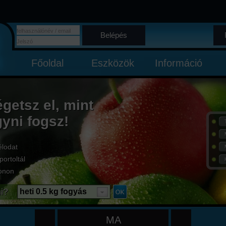
Belépés
Főoldal
Eszközök
Információ
égetsz el, mint
gyni fogsz!
élodat
portoltál
onon
i?
heti 0.5 kg fogyás
MA