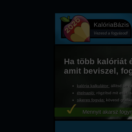
KalóriaBázis
Vezesd a fogyásod!
Ha több kalóriát 
amit beviszel, fo
kalória kalkulátor:
állítsd be c
ételnapló:
rögzítsd mit ettél, s
sikeres fogyás:
kövesd grafik
Mennyit akarsz fogyn