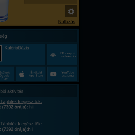
ség
KalóriaBázis
FB csoport
csatlakozás
Értékeld
Értékeld
YouTube
Google
App Store
csatorna
Play
bbi aktivitás
Táplálék kiegészítők:
t (7392 órája):
hiii
Táplálék kiegészítők:
 (7392 órája):
hiii