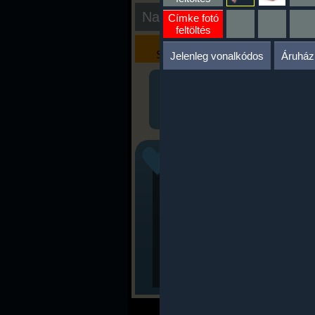
Nap kiértékelése
Címke fotó
feltöltés
Kalória
Szöveges
Szimulátor
Értékelés
Jelenleg vonalkódos
Áruház