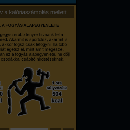
v a kalóriaszámolás mellett
. A FOGYÁS ALAPEGYENLETE
egegyszerűbb tényre hívnánk fel a
med. Akármit is sportolsz, akármit is
, akkor fogsz csak lefogyni, ha több
riát égetsz el, mint amit megeszel.
an ez a fogyás alapegyenlete, ne dőlj
 csodákkal csábító hirdetéseknek.