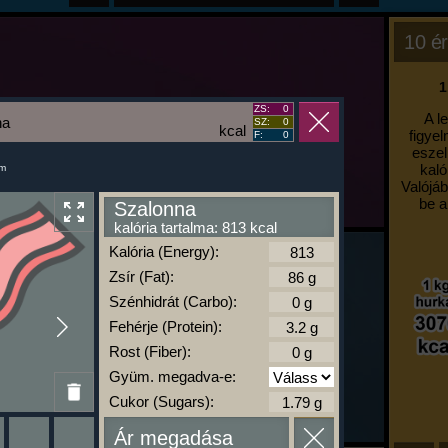
10 ér
1
ZS:
0
A l
na
SZ:
0
kcal
figyel
F:
0
eszel
kaló
um
Valójáb
be a
Szalonna
kalória tartalma: 813 kcal
Kalória (Energy):
Zsír (Fat):
Szénhidrát (Carbo):
Fehérje (Protein):
Rost (Fiber):
Gyüm. megadva-e:
Cukor (Sugars):
Ár megadása