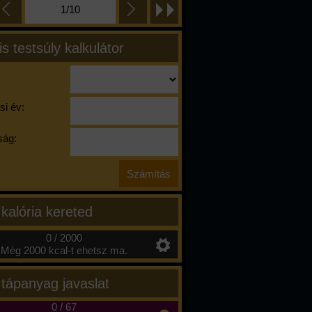
1/10
is testsúly kalkulátor
si év:
ág:
 kalória kereted
0 / 2000
Még 2000 kcal-t ehetsz ma.
 tápanyag javaslat
0
/
67