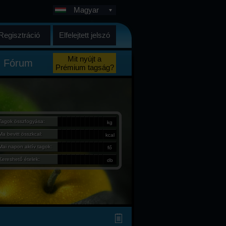
Magyar
Regisztráció
Elfelejtett jelszó
Mit nyújt a
Fórum
Prémium tagság?
Tagok összfogyása:
kg
Ma bevitt összkcal:
kcal
Mai napon aktív tagok:
fő
Kereshető ételek:
db