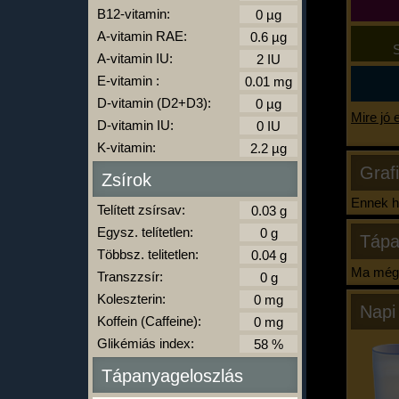
B12-vitamin:
A-vitamin RAE:
S
A-vitamin IU:
E-vitamin :
D-vitamin (D2+D3):
Mire jó 
D-vitamin IU:
K-vitamin:
Graf
Zsírok
Ennek ha
Telített zsírsav:
Egysz. telítetlen:
Tápa
Többsz. telitetlen:
Ma még 
Transzzsír:
Koleszterin:
Napi
Koffein (Caffeine):
Glikémiás index:
Tápanyageloszlás