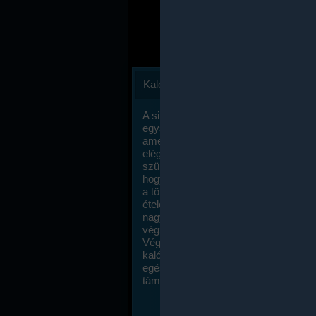
Kalóriaszámlálás
A sikeres fogyás titka valójában igen
egyszerű: égess több energiát, mint
amennyit beviszel. Természetesen e
elég nagy fegyelemre és akaraterőre
szükség, de meglepődve fogod tapasz
hogy a kalóriaszámolás mennyire ru
a többi diétához képest. Itt nincsenek ti
ételek és a megengedett kalóriabevite
nagymértékben növelheted ha testmo
végzel.
Végül, de nem utolsó sorban, a
kalóriaszámolás módszerét a legtöbb
egészségügyi szakorvos ajánlja és
támogatja.
To