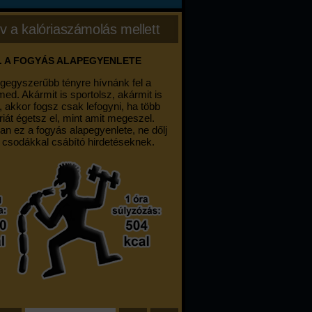
v a kalóriaszámolás mellett
. A FOGYÁS ALAPEGYENLETE
egegyszerűbb tényre hívnánk fel a
med. Akármit is sportolsz, akármit is
, akkor fogsz csak lefogyni, ha több
riát égetsz el, mint amit megeszel.
an ez a fogyás alapegyenlete, ne dőlj
 csodákkal csábító hirdetéseknek.