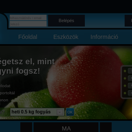
Belépés
Főoldal
Eszközök
Információ
égetsz el, mint
gyni fogsz!
élodat
portoltál
onon
i?
heti 0.5 kg fogyás
MA