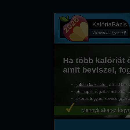
KalóriaBázis
Vezesd a fogyásod!
Ha több kalóriát 
amit beviszel, fo
kalória kalkulátor:
állítsd be c
ételnapló:
rögzítsd mit ettél, s
sikeres fogyás:
kövesd grafik
Mennyit akarsz fogyn