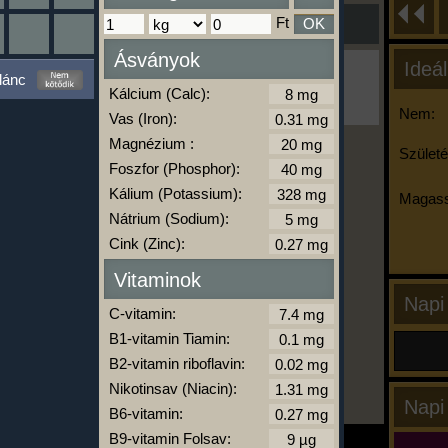
Ft
OK
Ásványok
Ideál
Ha ma már nem eszel/sportolsz többet,
lánc
kattints a kiértékelésre!
Kálcium (Calc):
A Kalória Szimulátor Prémium funkció.
Nem:
Vas (Iron):
Magnézium :
Születé
Foszfor (Phosphor):
-
Kálium (Potassium):
Magass
Nátrium (Sodium):
Cink (Zinc):
kalóriabázis.hu
Vitaminok
Napi
C-vitamin:
B1-vitamin Tiamin:
B2-vitamin riboflavin:
Nikotinsav (Niacin):
Napi
B6-vitamin:
B9-vitamin Folsav: