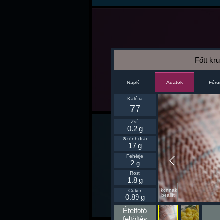
Főtt kr
Napló
Fór
Adatok
Kalória
77
Zsír
0.2 g
Szénhidrát
17 g
Fehérje
2 g
Rost
1.8 g
Ikonnak
Cukor
beállít
0.89 g
Ételfotó
feltöltés