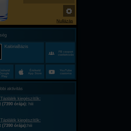
ség
KalóriaBázis
FB csoport
csatlakozás
Értékeld
Értékeld
YouTube
Google
App Store
csatorna
Play
bbi aktivitás
Táplálék kiegészítők:
t (7390 órája):
hiii
Táplálék kiegészítők:
 (7390 órája):
hiii