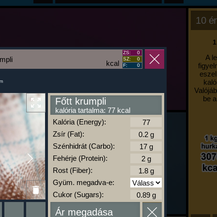
10 ér
1
ZS:
0
A l
umpli
SZ:
0
kcal
figyel
F:
0
eszel
kaló
um
Valójáb
be a
Főtt krumpli
kalória tartalma: 77 kcal
Kalória (Energy):
Zsír (Fat):
Szénhidrát (Carbo):
Fehérje (Protein):
Rost (Fiber):
Gyüm. megadva-e:
Cukor (Sugars):
Ár megadása