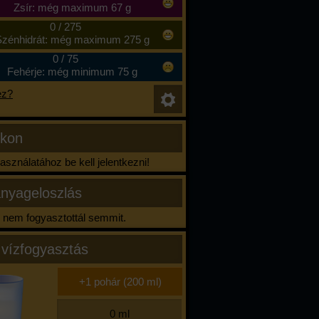
Zsír: még maximum 67 g
0
/
275
zénhidrát: még maximum 275 g
0
/
75
Fehérje: még minimum 75 g
ez?
ikon
sználatához be kell jelentkezni!
nyageloszlás
nem fogyasztottál semmit.
 vízfogyasztás