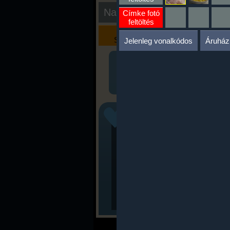
Nap kiértékelése
Címke fotó
feltöltés
Kalória
Szöveges
Szimulátor
Értékelés
Jelenleg vonalkódos
Áruház