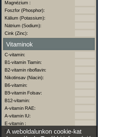
Magnézium :
Foszfor (Phosphor):
Kálium (Potassium):
Nátrium (Sodium):
Cink (Zinc):
Vitaminok
C-vitamin:
B1-vitamin Tiamin:
B2-vitamin riboflavin:
Nikotinsav (Niacin):
B6-vitamin:
B9-vitamin Folsav:
B12-vitamin:
A-vitamin RAE:
A-vitamin IU:
E-vitamin :
A weboldalunkon cookie-kat
D-vitamin (D2+D3):