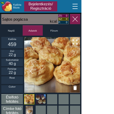
Bejelentkezés/
Kalória
MA
Bázis
Regisztráció
ZS:
0
Sajtos pogácsa
SZ:
0
kcal
F:
0
Napló
Fórum
Adatok
Kalória
459
Zsír
22 g
Szénhidrát
40 g
Fehérje
22 g
Rost
Ikonnak
Cukor
beállít
Ételfotó
feltöltés
Címke fotó
feltöltés