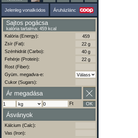
Jelenleg vonalkódos
Áruházlánc
Sajtos pogácsa
kalória tartalma: 459 kcal
Kalória (Energy):
Zsír (Fat):
Szénhidrát (Carbo):
Fehérje (Protein):
Rost (Fiber):
Gyüm. megadva-e:
Cukor (Sugars):
Ár megadása
Ft
OK
Ásványok
Kálcium (Calc):
Vas (Iron):