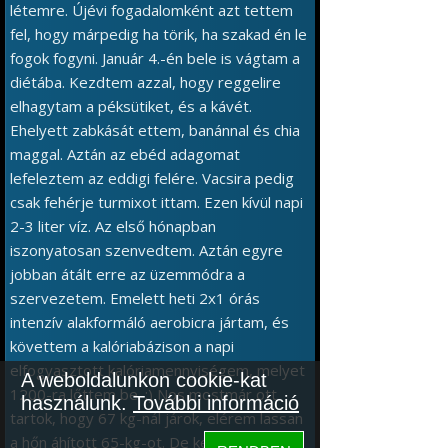
létemre. Újévi fogadalomként azt tettem
fel, hogy márpedig ha törik, ha szakad én le
fogok fogyni. Január 4.-én bele is vágtam a
diétába. Kezdtem azzal, hogy reggelire
elhagytam a péksütiket, és a kávét.
Ehelyett zabkását ettem, banánnal és chia
maggal. Aztán az ebéd adagomat
lefeleztem az eddigi felére. Vacsira pedig
csak fehérje turmixot ittam. Ezen kívül napi
2-3 liter víz. Az első hónapban
iszonyatosan szenvedtem. Aztán egyre
jobban átált erre az üzemmódra a
szervezetem. Emelett heti 2x1 órás
intenzív alakformáló aerobicra jártam, és
követtem a kalóriabázison a napi
elfogyasztott kalóriamennyiségem, melyet
A weboldalunkon cookie-kat
1200-ra lőttem be. :) Nos mostmár ott
használunk.
További információ
tartok, hogy 67 kg-nál járok, elérem lassan
a hőn áhított 65-kg-ot. De képzeljétek új