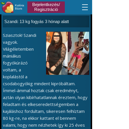
Bejelentkezés/
Kalória
Bázis
Regisztráció
Szandi: 13 kg fogyás 3 hónap alatt
Sziasztok! Szandi
vagyok.
Világéletemben
mániákus
fogyókúrázó
voltam, a
koplalástól a
csodabogyókig mindent kipróbáltam.
Ímmel-ámmal hoztak csak eredményt,
aztán olyan kibírhatatlannak éreztem, hogy
feladtam és elkeseredettségemben a
kajáláshoz fordultam, sikeresen felhíztam
80 kg-re, na ekkor kattant el bennem
valami, hogy nem nézhetek így ki 25 éves